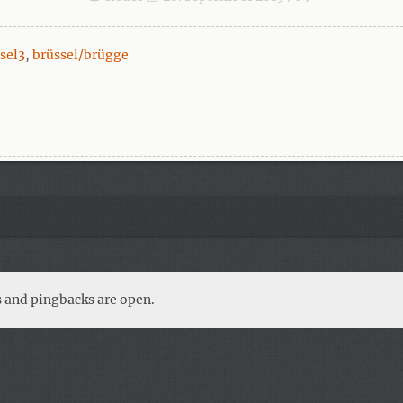
sel3
,
brüssel/brügge
 and pingbacks are open.