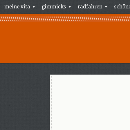
meine vita
gimmicks
radfahren
schöne