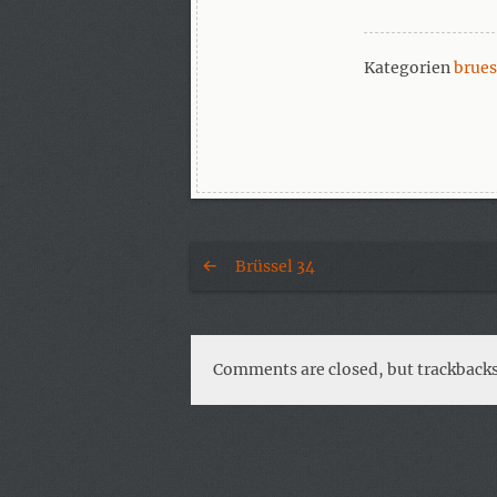
Kategorien
brues
Brüssel 34
Comments are closed, but trackbacks