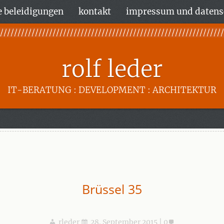
 beleidigungen
kontakt
impressum und datens
rolf leder
IT-BERATUNG : DEVELOPMENT : ARCHITEKTUR
Brüssel 35
rleder
28. September 2015
0