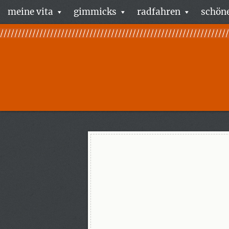
meine vita
gimmicks
radfahren
schöne