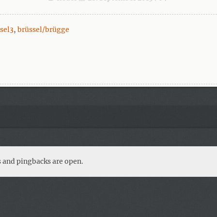
sel3
,
brüssel/brügge
 and pingbacks are open.