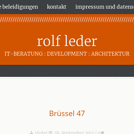
 beleidigungen
kontakt
impressum und datens
rolf leder
IT-BERATUNG : DEVELOPMENT : ARCHITEKTUR
Brüssel 47
rleder
28. September 2015
0