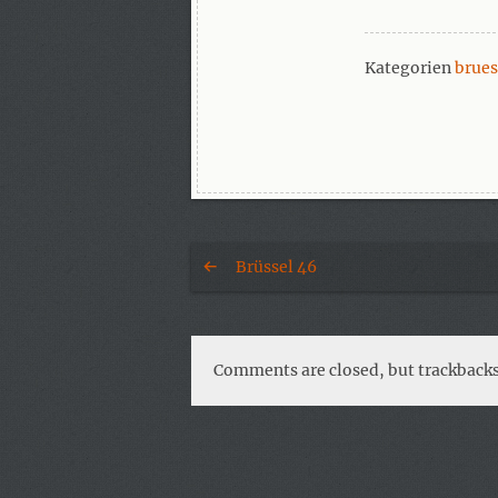
Kategorien
brues
Brüssel 46
Comments are closed, but trackbacks