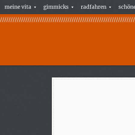
meine vita
gimmicks
radfahren
schöne