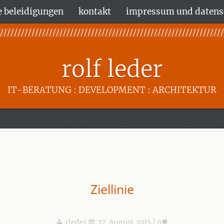
 beleidigungen
kontakt
impressum und datens
rolf leder
IT-BERATUNG : DEVELOPMENT : ARCHITEKTUR
Ziellinie
rleder
27. August 2015
0