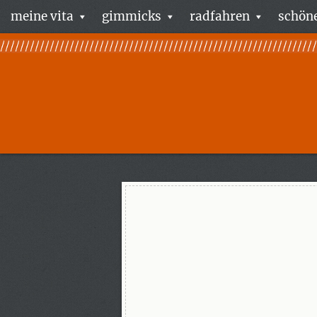
meine vita
gimmicks
radfahren
schöne